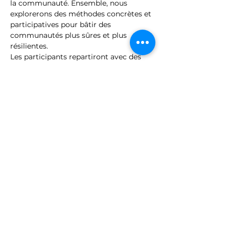
la communauté. Ensemble, nous 
explorerons des méthodes concrètes et 
participatives pour bâtir des 
communautés plus sûres et plus 
résilientes.
Les participants repartiront avec des 
connaissances concrètes, des 
stratégies et des outils pour créer des 
lieux d'appartenance et de connexion 
plus sûrs là où ils vivent.
https://www.eventbrite.ca/e/neighbourh
ood-organizing-and-community-safety-
wellbeing-tickets-1782061526999
Partager cet événement