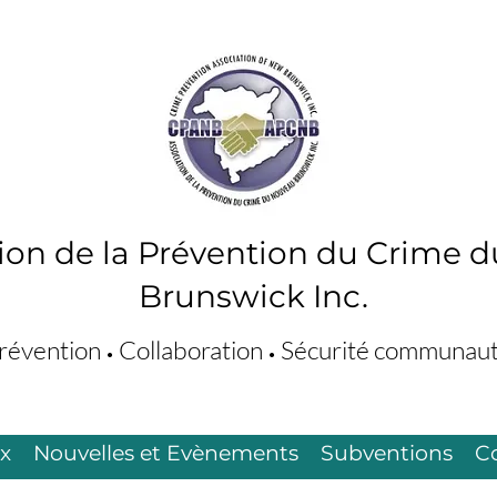
tion de la Prévention du Crime 
Brunswick Inc.
révention
Collaboration
Sécurité communaut
•
•
ix
Nouvelles et Evènements
Subventions
C