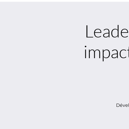
Leade
impact
Dével