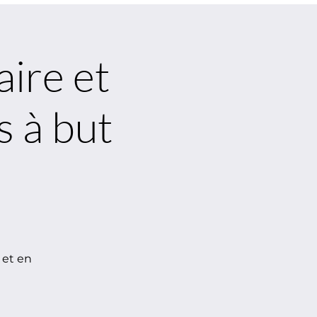
ire et
s à but
 et en